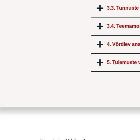
3.3. Tunnuste
3.4.
Teemamode
4. Võrdlev an
5. Tulemuste v