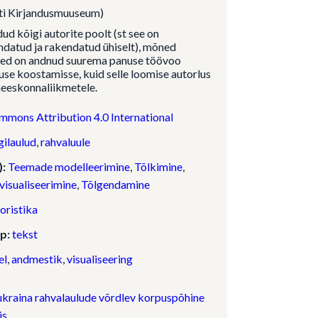
sti Kirjandusmuuseum)
d kõigi autorite poolt (st see on
ndatud ja rakendatud ühiselt), mõned
ed on andnud suurema panuse töövoo
use koostamisse, kuid selle loomise autorlus
meeskonnaliikmetele.
mmons Attribution 4.0 International
gilaulud
,
rahvaluule
):
Teemade modelleerimine
,
Tõlkimine
,
isualiseerimine
,
Tõlgendamine
loristika
p:
tekst
el
,
andmestik
,
visualiseering
 ukraina rahvalaulude võrdlev korpuspõhine
üs