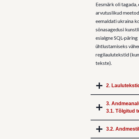
Eesmärk oli tagada, 
arvutuslikud meetodid
eemaldati ukraina ko
sõnasagedusi kunstli
esialgne SQL-päring
ühtlustamiseks vähen
regilaulutekstid (ku
tekste).
2. Lauluteksti
3. Andmeana
3.1.
Tõlgitud 
3.2. Andmesti