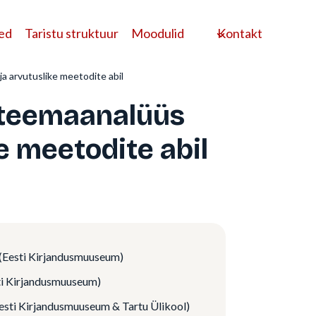
ed
Taristu struktuur
Moodulid
Kontakt
ja arvutuslike meetodite abil
v teemaanalüüs
ke meetodite abil
(Eesti Kirjandusmuuseum)
ti Kirjandusmuuseum)
esti Kirjandusmuuseum & Tartu Ülikool)