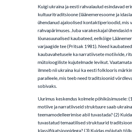
Kuigi ukraina ja eesti rahvalaulud esindavad eri
kultuuritraditsioone (läänemeresoome ja idasla
ühendanud ajaloolised kontaktiperioodid, mis 
rahvapärimuses. Juba varakeskajal ühendasid 
lõunasuunalised kaubateed, eelkõige Läänemer
varjaagide tee (Pritsak 1981). Need kaubateed
kaubavahetusele ka narratiivsete motiivide, rit
mütoloogiliste kujutelmade levikut. Vaatamata 
ilmneb nii ukraina kui ka eesti folklooris märki
paralleele, mis teeb need traditsioonid võrdleva
sobivaks.
Uurimus keskendus kolmele põhiküsimusele: (1)
motiive ja narratiivseid struktuure saab ukraina
teemamodelleerimise abil tuvastada? (2) Kuida
tuvastatud temaatilised struktuurid traditsiooni
klassifikatsioonidega? (3) Kuidas mõjutab tõl