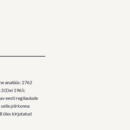
ne analüüs: 2762
13 (Dei 1965;
v eesti regilaulude
selle piirkonna
 üles kirjutatud