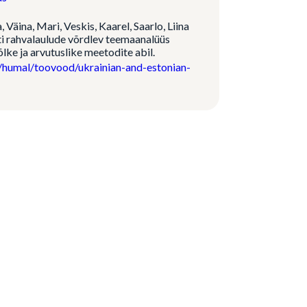
 Väina, Mari, Veskis, Kaarel, Saarlo, Liina
ti rahvalaulude võrdlev teemaanalüüs
õlke ja arvutuslike meetodite abil.
/humal/toovood/ukrainian-and-estonian-