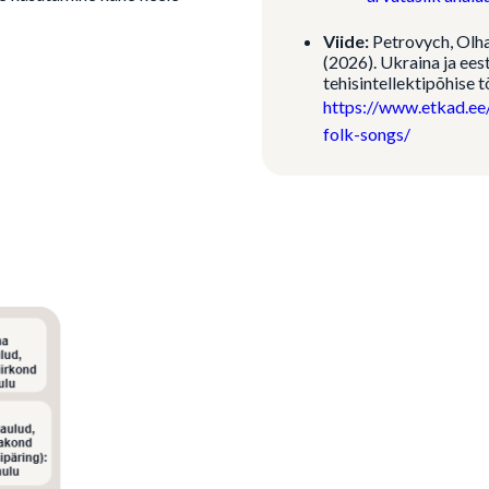
Viide:
Petrovych, Olha,
(2026). Ukraina ja ees
tehisintellektipõhise t
https://www.etkad.ee
folk-songs/