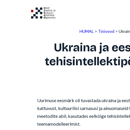
Liigu
sisu
juurde
HUMAL
>
Töövood
>
Ukrain
Ukraina ja ee
tehisintellektip
Uurimuse eesmärk oli tuvastada ukraina ja eest
kattuvust, kultuurilisi sarnasusi ja ainuomaseid
meetodite abil, kasutades eelkõige tehisintelle
teemamodelleerimist.