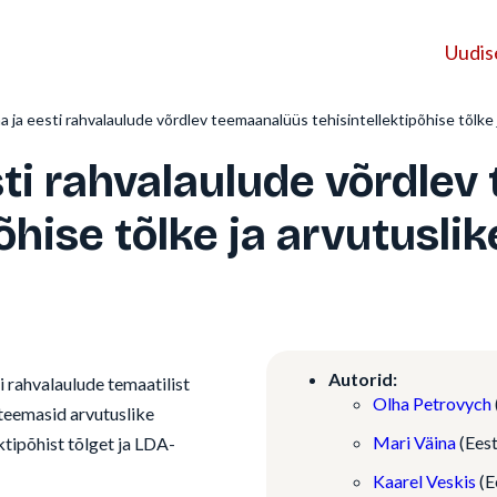
Uudis
a ja eesti rahvalaulude võrdlev teemaanalüüs tehisintellektipõhise tõlke 
sti rahvalaulude võrdle
õhise tõlke ja arvutusli
Autorid:
i rahvalaulude temaatilist
Olha Petrovych
 teemasid arvutuslike
Mari Väina
(Ees
ktipõhist tõlget ja LDA-
Kaarel Veskis
(E