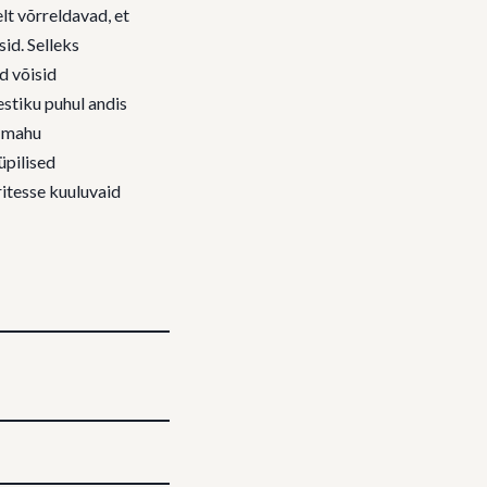
lt võrreldavad, et
sid. Selleks
d võisid
estiku puhul andis
e mahu
üpilised
ritesse kuuluvaid