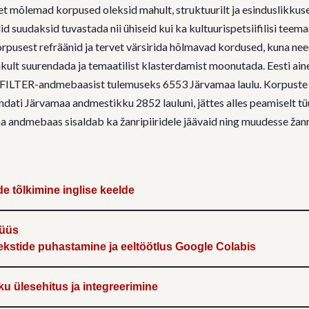
et mõlemad korpused oleksid mahult, struktuurilt ja esinduslikkuse
 suudaksid tuvastada nii ühiseid kui ka kultuurispetsiifilisi teema
rpusest refräänid ja tervet värsirida hõlmavad kordused, kuna nee
kult suurendada ja temaatilist klasterdamist moonutada. Eesti ain
 FILTER-andmebaasist tulemuseks 6553 Järvamaa laulu. Korpust
dati Järvamaa andmestikku 2852 lauluni, jättes alles peamiselt tü
na andmebaas sisaldab ka žanripiiridele jäävaid ning muudesse žan
de tõlkimine inglise keelde
lüüs
tekstide puhastamine ja eeltöötlus Google Colabis
ku ülesehitus ja integreerimine