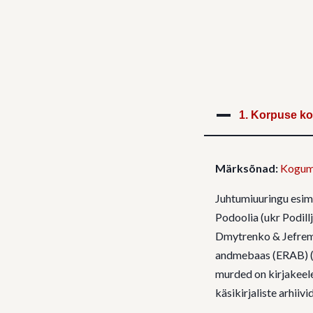
1.
Korpuse kog
Märksõnad:
Kogum
Juhtumiuuringu esim
Podoolia (ukr Podill
Dmytrenko & Jefremo
andmebaas (ERAB) (S
murded on kirjakeele
käsikirjaliste arhiiv