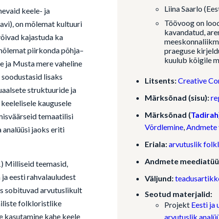
Liina Saarlo (Ee
nevaid keele- ja
Töövoog on loodu
avi), on mõlemat kultuuri
kavandatud, are
võivad kajastuda ka
meeskonnaliikm
mõlemat piirkonda põhja–
praeguse kirjeld
kuulub kõigile 
e ja Musta mere vaheline
 soodustasid lisaks
Litsents:
Creative Co
uaalsete struktuuride ja
Märksõnad (sisu):
re
keelelisele kaugusele
Märksõnad (
Tadirah
misväärseid temaatilisi
Võrdlemine
,
Andmete v
 analüüsi jaoks eriti
Eriala:
arvutuslik folk
Andmete meediatüü
 Milliseid teemasid,
 ja eesti rahvalauludest
Väljund:
teadusartikk
s sobituvad arvutuslikult
Seotud materjalid:
liste folkloristlike
Projekt
Eesti ja
ke kasutamine kahe keele
arvutuslik analü