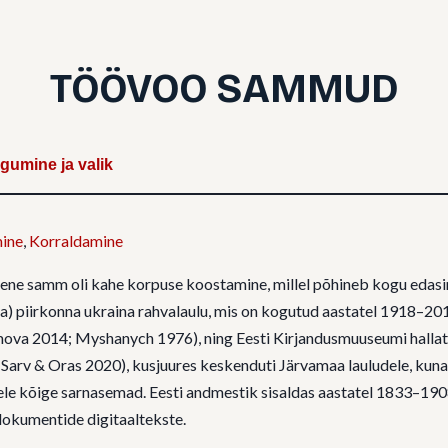
TÖÖVOO SAMMUD
umine ja valik
ine
,
Korraldamine
ene samm oli kahe korpuse koostamine, millel põhineb kogu edasi
ja) piirkonna ukraina rahvalaulu, mis on kogutud aastatel 1918–20
va 2014; Myshanych 1976), ning Eesti Kirjandusmuuseumi hallata
arv & Oras 2020), kusjuures keskenduti Järvamaa lauludele, kuna 
le kõige sarnasemad. Eesti andmestik sisaldas aastatel 1833–1908
idokumentide digitaaltekste.