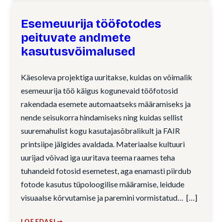
Esemeuurija tööfotodes
peituvate andmete
kasutusvõimalused
Käesoleva projektiga uuritakse, kuidas on võimalik
esemeuurija töö käigus kogunevaid tööfotosid
rakendada esemete automaatseks määramiseks ja
nende seisukorra hindamiseks ning kuidas sellist
suuremahulist kogu kasutajasõbralikult ja FAIR
printsiipe jälgides avaldada. Materiaalse kultuuri
uurijad võivad iga uuritava teema raames teha
tuhandeid fotosid esemetest, aga enamasti piirdub
fotode kasutus tüpoloogilise määramise, leidude
visuaalse kõrvutamise ja paremini vormistatud…
LOE EDASI ➞