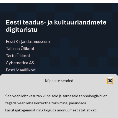
Eesti teadus- ja kultuuriandmete
digitaristu
Eesti Kirjandusmuuseum
Tallinna Ülikool
Tartu Ülikool
Cybernetica AS
Eesti Maaülikool
Eesti Muusika- ja Teatriakadeemia
Küpsiste seaded
Eesti Raamatukoguvõrgu Konsortsium
Eesti Rahva Muuseum
See veebileht kasutab küpsiseid ja sarnaseid tehnoloogiaid, et
E-riigi Akadeemia Sihtasutus
tagada veebilehe korrektne toimimine, parandada
Tallinna Tehnikaülikool
kasutajakogemust ning koguda anonüümset statistikat.