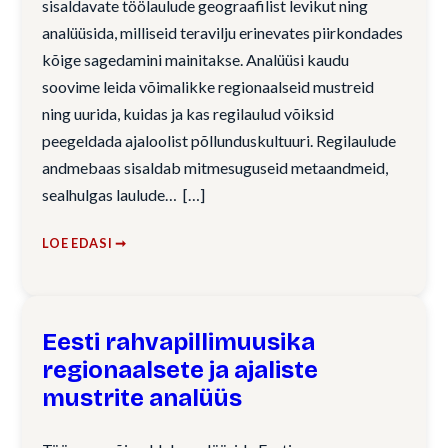
sisaldavate töölaulude geograafilist levikut ning
analüüsida, milliseid teravilju erinevates piirkondades
kõige sagedamini mainitakse. Analüüsi kaudu
soovime leida võimalikke regionaalseid mustreid
ning uurida, kuidas ja kas regilaulud võiksid
peegeldada ajaloolist põllunduskultuuri. Regilaulude
andmebaas sisaldab mitmesuguseid metaandmeid,
sealhulgas laulude…
LOE EDASI ➞
Eesti rahvapillimuusika
regionaalsete ja ajaliste
mustrite analüüs