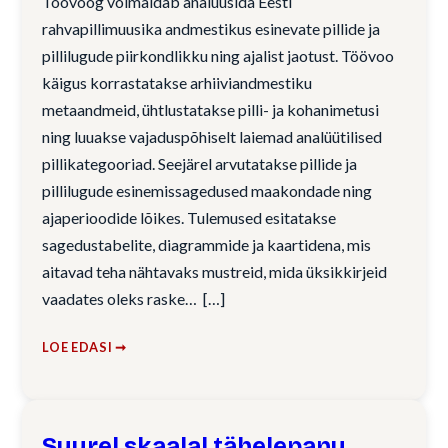
Töövoog võimaldab analüüsida Eesti
rahvapillimuusika andmestikus esinevate pillide ja
pillilugude piirkondlikku ning ajalist jaotust. Töövoo
käigus korrastatakse arhiiviandmestiku
metaandmeid, ühtlustatakse pilli- ja kohanimetusi
ning luuakse vajaduspõhiselt laiemad analüütilised
pillikategooriad. Seejärel arvutatakse pillide ja
pillilugude esinemissagedused maakondade ning
ajaperioodide lõikes. Tulemused esitatakse
sagedustabelite, diagrammide ja kaartidena, mis
aitavad teha nähtavaks mustreid, mida üksikkirjeid
vaadates oleks raske…
LOE EDASI ➞
Suurel skaalal tähelepanu