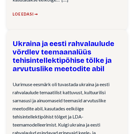
LOE EDASI ➞
Ukraina ja eesti rahvalaulude
võrdlev teemaanalüüs
tehisintellektipõhise tõlke ja
arvutuslike meetodite abil
Uurimuse eesmärk oli tuvastada ukraina ja eesti
rahvalaulude temaatilist kattuvust, kultuurilisi
sarnasusi ja ainuomaseid teemasid arvutuslike
meetodite abil, kasutades eelkõige
tehisintellektipõhist tõlget ja LDA-
teemamodelleerimist. Kuigi ukraina ja eesti
rahvalaulud esindavad erinevaid keele- ja