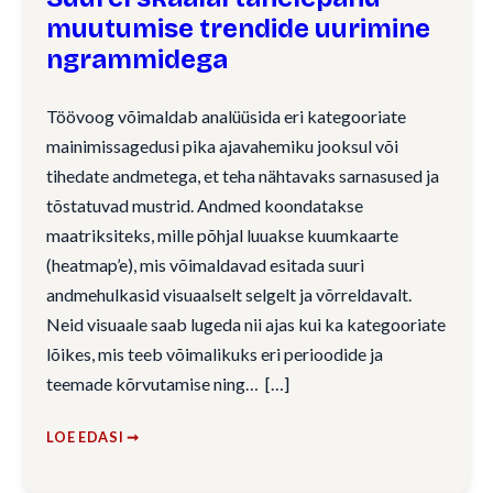
muutumise trendide uurimine
ngrammidega
Töövoog võimaldab analüüsida eri kategooriate
mainimissagedusi pika ajavahemiku jooksul või
tihedate andmetega, et teha nähtavaks sarnasused ja
tõstatuvad mustrid. Andmed koondatakse
maatriksiteks, mille põhjal luuakse kuumkaarte
(heatmap’e), mis võimaldavad esitada suuri
andmehulkasid visuaalselt selgelt ja võrreldavalt.
Neid visuaale saab lugeda nii ajas kui ka kategooriate
lõikes, mis teeb võimalikuks eri perioodide ja
teemade kõrvutamise ning…
LOE EDASI ➞