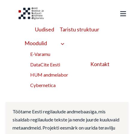
Liigu
sisu
juurde
Uudised
Taristu struktuur
Eeltöötlus
Moodulid
E-Varamu
märksõna
Kontakt
DataCite Eesti
HUM andmelabor
Teraviljadega seotud
Cybernetica
regilaulude leviku analüüs
Eestis
Töötame Eesti regilaulude andmebaasiga, mis
sisaldab regilaulude tekste ja nende juurde kuuluvaid
metaandmeid. Projekti eesmärk on uurida teravilju