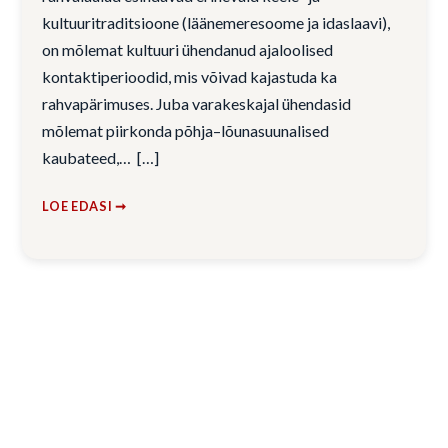
kultuuritraditsioone (läänemeresoome ja idaslaavi),
on mõlemat kultuuri ühendanud ajaloolised
kontaktiperioodid, mis võivad kajastuda ka
rahvapärimuses. Juba varakeskajal ühendasid
mõlemat piirkonda põhja–lõunasuunalised
kaubateed,…
LOE EDASI ➞