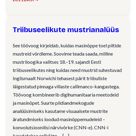
Triibuseelikute mustrianalüüs
See töövoog kirjeldab, kuidas masinõppe toel piltide
mustreid võrdleme. Soovime teada saada, milline
mustriloogika valitses 18.–19. sajandi Eesti
triibuseelikutes ning kuidas need mustrid suhestuvad
Inglismaalt Norwichi tehasest pärit triibuliste
läigestatud pinnaga villaste callimanco-kangastega.
Töövoog kombineerib digihumanitaaria meetodeid
ja masinõpet. Suurte pildiandmekogude
analüüsimiseks kasutame visuaalsete mustrite
äratundmiseks loodud masinõppemudeleid –
konvolutsioonilisi närvivõrke (CNN-e). CNN-i
kasutatakse eelkõige…