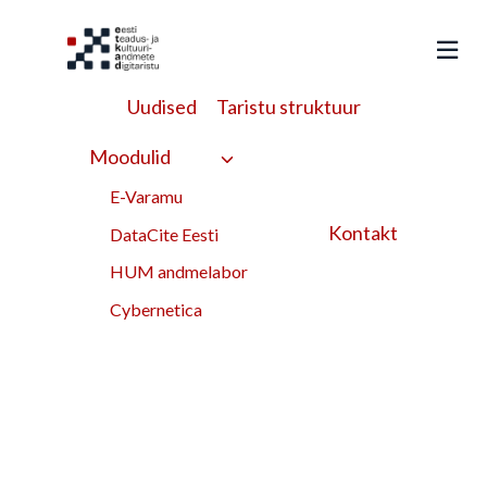
Liigu
sisu
juurde
Uudised
Taristu struktuur
HUMAL
>
Töövood
>
Esemeuurija tööfotodes peituvate
andmete kasutusvõimalused
Moodulid
Esemeuurija
E-Varamu
Kontakt
tööfotodes peituvate
DataCite Eesti
HUM andmelabor
andmete
Cybernetica
kasutusvõimalused