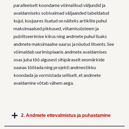
paralleelselt koondame võimalikud väljundid ja
avaldamiseks sobivaimad väljaanded tabeldatud
kujul, kusjuures lisatud on näiteks artiklite puhul
maksimaalsed pikkused, viitamissüsteem ja
publitseerimise kiirus ning andmete puhul lisaks
andmete maksimaalne suurus ja nõutud litsents. See
võimaldab uurimisplaanis andmete avaldamises
osas juba töö algusest sihipäraselt eesmärkide
suunas töötada ning projekti andmestikku
koondada ja vormistada selliselt, et andmete
avaldamine võtab vähem aega.
2. Andmete ettevalmistus ja puhastamine