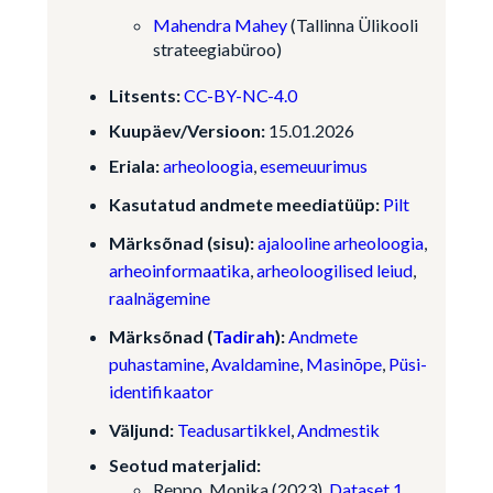
Mahendra Mahey
(Tallinna Ülikooli
strateegiabüroo)
Litsents:
CC-BY-NC-4.0
Kuupäev/Versioon:
15.01.2026
Eriala:
arheoloogia
,
esemeuurimus
Kasutatud andmete meediatüüp:
Pilt
Märksõnad (sisu):
ajalooline arheoloogia
,
arheoinformaatika
,
arheoloogilised leiud
,
raalnägemine
Märksõnad (
Tadirah
):
Andmete
puhastamine
,
Avaldamine
,
Masinõpe
,
Püsi-
identifikaator
Väljund:
Teadusartikkel
,
Andmestik
Seotud materjalid:
Reppo, Monika (2023).
Dataset 1.