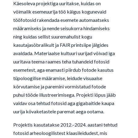
Käesoleva projektiga uuritakse, kuidas on
võimalik esemeuurija töö käigus kogunevaid
tööfotosid rakendada esemete automaatseks
määramiseks ja nende seisukorra hindamiseks
ning kuidas sellist suuremahulist kogu
kasutajasõbralikult ja FAIR printsiipe jälgides
avaldada. Materiaalse kultuuri uurijad võivad iga
uuritava teema raames teha tuhandeid fotosid
esemetest, aga enamasti piirdub fotode kasutus
tüpoloogilise määramise, leidude visuaalse
kõrvutamise ja paremini vormistatud fotode
puhul tööde illustreerimisega. Projekti lõpus jääb
valdav osa tehtud fotosid aga gigabaitide kaupa
uurija kõvaketastele paremat aega ootama.
Projektis kasutatakse 2012.–2024. aastani tehtud
fotosid arheoloogilistest klaasileidudest, mis