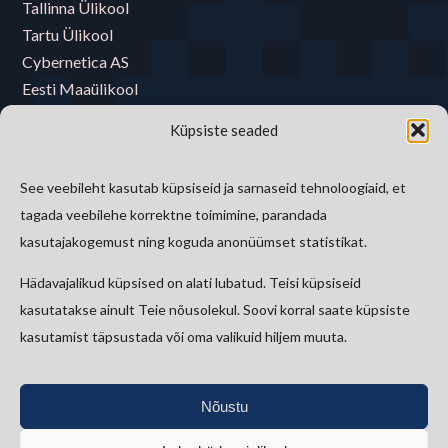
Tallinna Ülikool
Tartu Ülikool
Cybernetica AS
Eesti Maaülikool
Eesti Muusika- ja Teatriakadeemia
Küpsiste seaded
Eesti Raamatukoguvõrgu Konsortsium
Eesti Rahva Muuseum
See veebileht kasutab küpsiseid ja sarnaseid tehnoloogiaid, et
E-riigi Akadeemia Sihtasutus
tagada veebilehe korrektne toimimine, parandada
Tallinna Tehnikaülikool
kasutajakogemust ning koguda anonüümset statistikat.
Hädavajalikud küpsised on alati lubatud. Teisi küpsiseid
Kontakt
kasutatakse ainult Teie nõusolekul. Soovi korral saate küpsiste
kasutamist täpsustada või oma valikuid hiljem muuta.
etkad@kirmus.ee
Vanemuise 42, 51003 Tartu
Nõustu