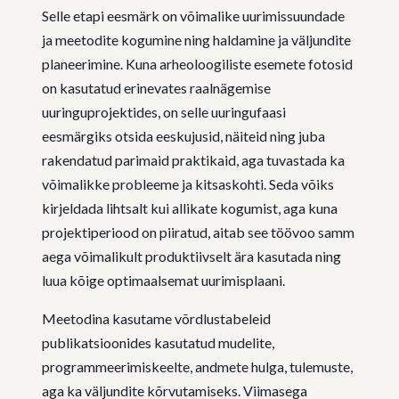
Selle etapi eesmärk on võimalike uurimissuundade
ja meetodite kogumine ning haldamine ja väljundite
planeerimine. Kuna arheoloogiliste esemete fotosid
on kasutatud erinevates raalnägemise
uuringuprojektides, on selle uuringufaasi
eesmärgiks otsida eeskujusid, näiteid ning juba
rakendatud parimaid praktikaid, aga tuvastada ka
võimalikke probleeme ja kitsaskohti. Seda võiks
kirjeldada lihtsalt kui allikate kogumist, aga kuna
projektiperiood on piiratud, aitab see töövoo samm
aega võimalikult produktiivselt ära kasutada ning
luua kõige optimaalsemat uurimisplaani.
Meetodina kasutame võrdlustabeleid
publikatsioonides kasutatud mudelite,
programmeerimiskeelte, andmete hulga, tulemuste,
aga ka väljundite kõrvutamiseks. Viimasega