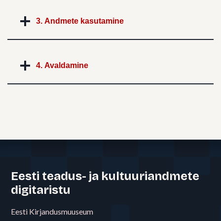
3. Andmete kasutamine
4. Avaldamine
Eesti teadus- ja kultuuriandmete
digitaristu
Eesti Kirjandusmuuseum