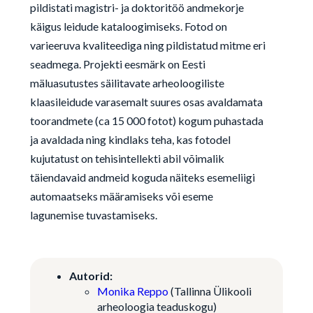
pildistati magistri- ja doktoritöö andmekorje
käigus leidude kataloogimiseks. Fotod on
varieeruva kvaliteediga ning pildistatud mitme eri
seadmega. Projekti eesmärk on Eesti
mäluasutustes säilitavate arheoloogiliste
klaasileidude varasemalt suures osas avaldamata
toorandmete (ca 15 000 fotot) kogum puhastada
ja avaldada ning kindlaks teha, kas fotodel
kujutatust on tehisintellekti abil võimalik
täiendavaid andmeid koguda näiteks esemeliigi
automaatseks määramiseks või eseme
lagunemise tuvastamiseks.
Autorid:
Monika Reppo
(Tallinna Ülikooli
arheoloogia teaduskogu)