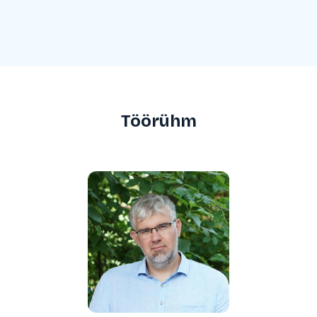
Töörühm