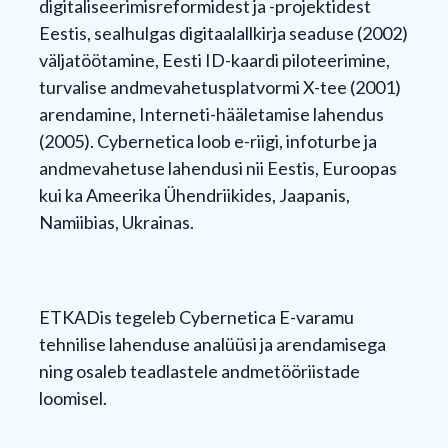
digitaliseerimisreformidest ja -projektidest
Eestis, sealhulgas digitaalallkirja seaduse (2002)
väljatöötamine, Eesti ID-kaardi piloteerimine,
turvalise andmevahetusplatvormi X-tee (2001)
arendamine, Interneti-hääletamise lahendus
(2005). Cybernetica loob e-riigi, infoturbe ja
andmevahetuse lahendusi nii Eestis, Euroopas
kui ka Ameerika Ühendriikides, Jaapanis,
Namiibias, Ukrainas.
ETKADis tegeleb Cybernetica E-varamu
tehnilise lahenduse analüüsi ja arendamisega
ning osaleb teadlastele andmetööriistade
loomisel.