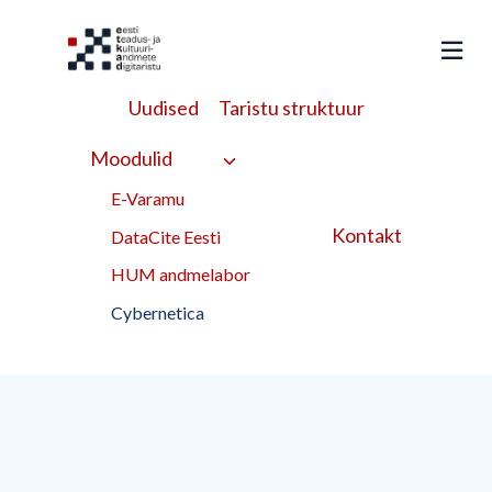
Liigu
sisu
juurde
Uudised
Taristu struktuur
Cybernetica
Moodulid
E-Varamu
Kontakt
DataCite Eesti
HUM andmelabor
Cybernetica