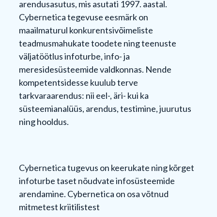
arendusasutus, mis asutati 1997. aastal.
Cybernetica tegevuse eesmärk on
maailmaturul konkurentsivõimeliste
teadmusmahukate toodete ning teenuste
väljatöötlus infoturbe, info- ja
meresidesüsteemide valdkonnas. Nende
kompetentsidesse kuulub terve
tarkvaraarendus: nii eel-, äri- kui ka
süsteemianalüüs, arendus, testimine, juurutus
ning hooldus.
Cybernetica tugevus on keerukate ning kõrget
infoturbe taset nõudvate infosüsteemide
arendamine. Cybernetica on osa võtnud
mitmetest kriitilistest