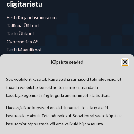
digitaristu
Eesti Kirjandusmuuseum
Tallinna Ülikool
Tartu Ülikool
Cybernetica AS
Eesti Maaülikool
Eesti Muusika- ja Teatriakadeemia
Küpsiste seaded
Eesti Raamatukoguvõrgu Konsortsium
Eesti Rahva Muuseum
See veebileht kasutab küpsiseid ja sarnaseid tehnoloogiaid, et
E-riigi Akadeemia Sihtasutus
tagada veebilehe korrektne toimimine, parandada
Tallinna Tehnikaülikool
kasutajakogemust ning koguda anonüümset statistikat.
Hädavajalikud küpsised on alati lubatud. Teisi küpsiseid
Kontakt
kasutatakse ainult Teie nõusolekul. Soovi korral saate küpsiste
kasutamist täpsustada või oma valikuid hiljem muuta.
etkad@kirmus.ee