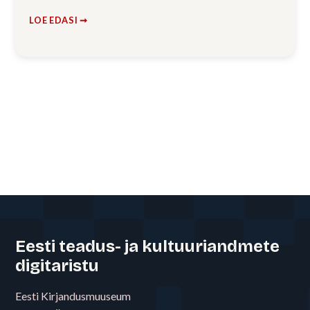
LOE EDASI ➞
Eesti teadus- ja kultuuriandmete
digitaristu
Eesti Kirjandusmuuseum