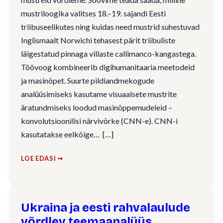
mustriloogika valitses 18.–19. sajandi Eesti
triibuseelikutes ning kuidas need mustrid suhestuvad
Inglismaalt Norwichi tehasest pärit triibuliste
läigestatud pinnaga villaste callimanco-kangastega.
Töövoog kombineerib digihumanitaaria meetodeid
ja masinõpet. Suurte pildiandmekogude
analüüsimiseks kasutame visuaalsete mustrite
äratundmiseks loodud masinõppemudeleid –
konvolutsioonilisi närvivõrke (CNN-e). CNN-i
kasutatakse eelkõige…
LOE EDASI ➞
Ukraina ja eesti rahvalaulude
võrdlev teemaanalüüs