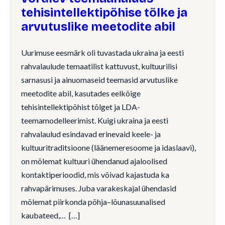
tehisintellektipõhise tõlke ja
arvutuslike meetodite abil
Uurimuse eesmärk oli tuvastada ukraina ja eesti
rahvalaulude temaatilist kattuvust, kultuurilisi
sarnasusi ja ainuomaseid teemasid arvutuslike
meetodite abil, kasutades eelkõige
tehisintellektipõhist tõlget ja LDA-
teemamodelleerimist. Kuigi ukraina ja eesti
rahvalaulud esindavad erinevaid keele- ja
kultuuritraditsioone (läänemeresoome ja idaslaavi),
on mõlemat kultuuri ühendanud ajaloolised
kontaktiperioodid, mis võivad kajastuda ka
rahvapärimuses. Juba varakeskajal ühendasid
mõlemat piirkonda põhja–lõunasuunalised
kaubateed,…