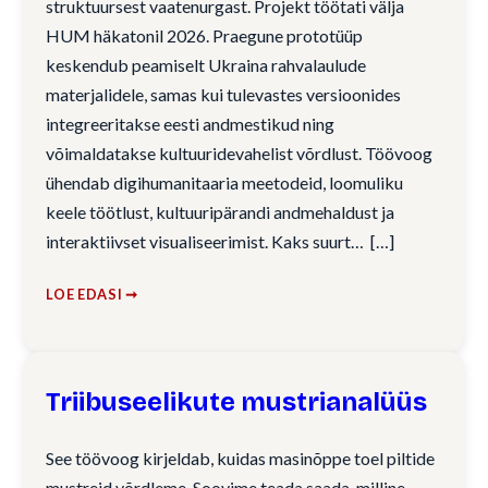
struktuursest vaatenurgast. Projekt töötati välja
HUM häkatonil 2026. Praegune prototüüp
keskendub peamiselt Ukraina rahvalaulude
materjalidele, samas kui tulevastes versioonides
integreeritakse eesti andmestikud ning
võimaldatakse kultuuridevahelist võrdlust. Töövoog
ühendab digihumanitaaria meetodeid, loomuliku
keele töötlust, kultuuripärandi andmehaldust ja
interaktiivset visualiseerimist. Kaks suurt…
LOE EDASI ➞
Triibuseelikute mustrianalüüs
See töövoog kirjeldab, kuidas masinõppe toel piltide
mustreid võrdleme. Soovime teada saada, milline