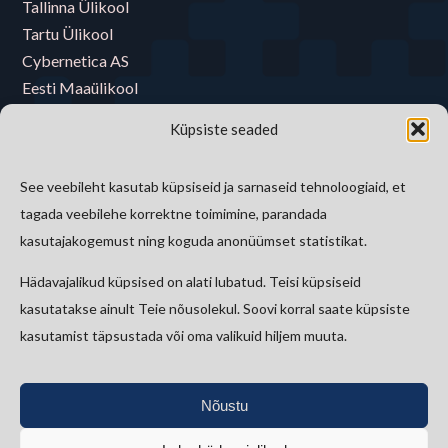
Tallinna Ülikool
Tartu Ülikool
Cybernetica AS
Eesti Maaülikool
Eesti Muusika- ja Teatriakadeemia
Küpsiste seaded
Eesti Raamatukoguvõrgu Konsortsium
Eesti Rahva Muuseum
See veebileht kasutab küpsiseid ja sarnaseid tehnoloogiaid, et
E-riigi Akadeemia Sihtasutus
tagada veebilehe korrektne toimimine, parandada
Tallinna Tehnikaülikool
kasutajakogemust ning koguda anonüümset statistikat.
Hädavajalikud küpsised on alati lubatud. Teisi küpsiseid
Kontakt
kasutatakse ainult Teie nõusolekul. Soovi korral saate küpsiste
kasutamist täpsustada või oma valikuid hiljem muuta.
etkad@kirmus.ee
Vanemuise 42, 51003 Tartu
Nõustu