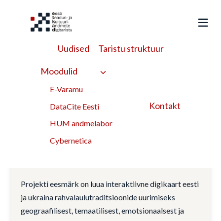
Liigu
sisu
juurde
Uudised
Taristu struktuur
Kogumine
Moodulid
E-Varamu
märksõna
Kontakt
DataCite Eesti
HUM andmelabor
Tunes of the World Map: eesti
Cybernetica
ja ukraina rahvalaulupärandi
uurimine
Projekti eesmärk on luua interaktiivne digikaart eesti
ja ukraina rahvalaulutraditsioonide uurimiseks
geograafilisest, temaatilisest, emotsionaalsest ja