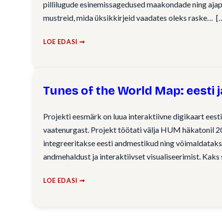
pillilugude esinemissagedused maakondade ning ajape
mustreid, mida üksikkirjeid vaadates oleks raske…
LOE EDASI ➞
Tunes of the World Map: eesti 
Projekti eesmärk on luua interaktiivne digikaart eesti
vaatenurgast. Projekt töötati välja HUM häkatonil 2
integreeritakse eesti andmestikud ning võimaldataks
andmehaldust ja interaktiivset visualiseerimist. Kaks
LOE EDASI ➞