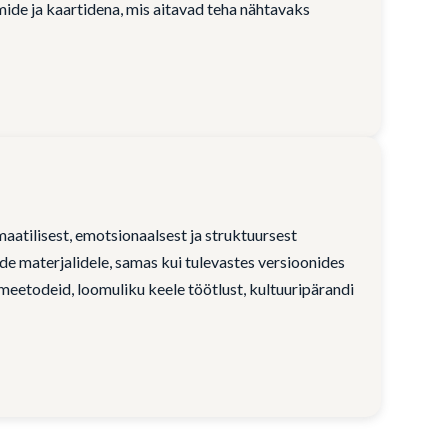
ide ja kaartidena, mis aitavad teha nähtavaks
maatilisest, emotsionaalsest ja struktuursest
e materjalidele, samas kui tulevastes versioonides
eetodeid, loomuliku keele töötlust, kultuuripärandi