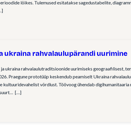
rioodide lõikes. Tulemused esitatakse sagedustabelite, diagramm
ja ukraina rahvalaulupärandi uurimine
 ja ukraina rahvalaulutraditsioonide uurimiseks geograafilisest, te
026. Praegune prototüüp keskendub peamiselt Ukraina rahvalaulud
e kultuuridevahelist võrdlust. Töövoog ühendab digihumanitaaria m
 suurt…