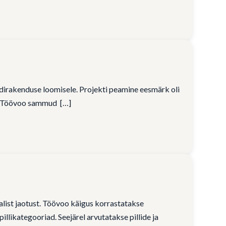
dirakenduse loomisele. Projekti peamine eesmärk oli
t. Töövoo sammud
alist jaotust. Töövoo käigus korrastatakse
illikategooriad. Seejärel arvutatakse pillide ja