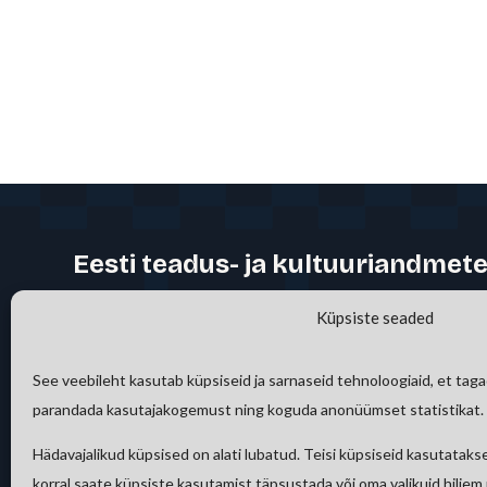
Eesti teadus- ja kultuuriandmete
Eesti Kirjandusmuuseum
Küpsiste seaded
Tallinna Ülikool
Tartu Ülikool
See veebileht kasutab küpsiseid ja sarnaseid tehnoloogiaid, et tag
Cybernetica AS
parandada kasutajakogemust ning koguda anonüümset statistikat.
Eesti Maaülikool
Hädavajalikud küpsised on alati lubatud. Teisi küpsiseid kasutatakse
Eesti Muusika- ja Teatriakadeemia
korral saate küpsiste kasutamist täpsustada või oma valikuid hiljem