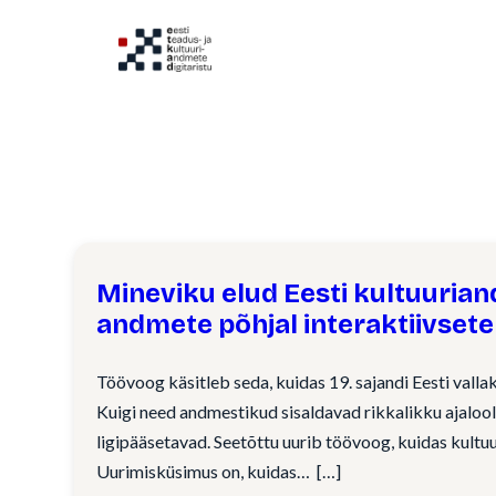
Liigu
sisu
juurde
Mineviku elud Eesti kultuuriand
andmete põhjal interaktiivset
Töövoog käsitleb seda, kuidas 19. sajandi Eesti vall
Kuigi need andmestikud sisaldavad rikkalikku ajaloolis
ligipääsetavad. Seetõttu uurib töövoog, kuidas kultu
Uurimisküsimus on, kuidas…