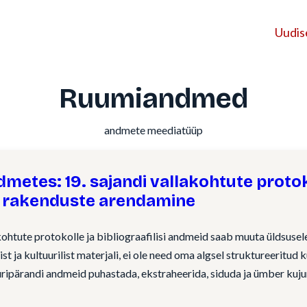
Uudis
Ruumiandmed
andmete meediatüüp
metes: 19. sajandi vallakohtute protoko
e rakenduste arendamine
akohtute protokolle ja bibliograafilisi andmeid saab muuta üldsuse
t ja kultuurilist materjali, ei ole need oma algsel struktureeritud k
uripärandi andmeid puhastada, ekstraheerida, siduda ja ümber kuj