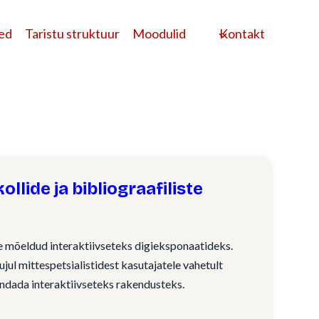
ed
Taristu struktuur
Moodulid
Kontakt
llide ja bibliograafiliste
le mõeldud interaktiivseteks digieksponaatideks.
ujul mittespetsialistidest kasutajatele vahetult
undada interaktiivseteks rakendusteks.