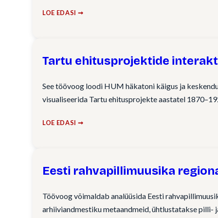
LOE EDASI ➞
Tartu ehitusprojektide interakt
See töövoog loodi HUM häkatoni käigus ja keskendub
visualiseerida Tartu ehitusprojekte aastatel 1870–
LOE EDASI ➞
Eesti rahvapillimuusika regiona
Töövoog võimaldab analüüsida Eesti rahvapillimuusika 
arhiiviandmestiku metaandmeid, ühtlustatakse pilli- j