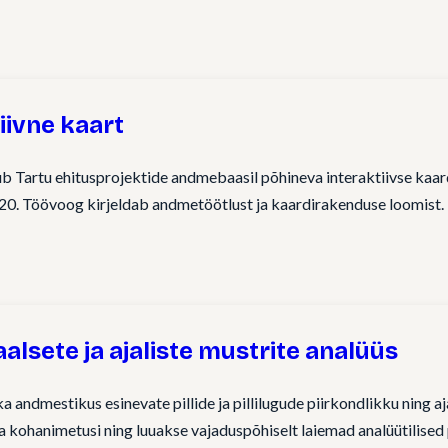
iivne kaart
 Tartu ehitusprojektide andmebaasil põhineva interaktiivse kaar
1920. Töövoog kirjeldab andmetöötlust ja kaardirakenduse loomis
alsete ja ajaliste mustrite analüüs
andmestikus esinevate pillide ja pillilugude piirkondlikku ning aj
a kohanimetusi ning luuakse vajaduspõhiselt laiemad analüütilised p