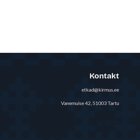
Kontakt
etkad@kirmus.ee
Vanemuise 42, 51003 Tartu
Bluesky
Facebook
LinkedI