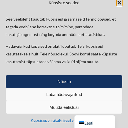
Küpsiste seaded
Eesti Raamatukoguvõrgu Konsortsium
Eesti Rahva Muuseum
See veebileht kasutab küpsiseid ja sarnaseid tehnoloogiaid, et
E-riigi Akadeemia Sihtasutus
tagada veebilehe korrektne toimimine, parandada
Tallinna Tehnikaülikool
kasutajakogemust ning koguda anonüümset statistikat.
Hädavajalikud küpsised on alati lubatud. Teisi küpsiseid
Kontakt
kasutatakse ainult Teie nõusolekul. Soovi korral saate küpsiste
kasutamist täpsustada või oma valikuid hiljem muuta.
etkad@kirmus.ee
Vanemuise 42, 51003 Tartu
Nõustu
Luba hädavajalikud
Bluesky
Faceb
Lin
Muuda eelistusi
English (UK)
Küpsisepoliitika
Privaatsustingimused
Eesti