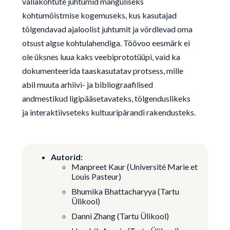
vallakohtute juhtumid mänguliseks
kohtumõistmise kogemuseks, kus kasutajad
tõlgendavad ajaloolist juhtumit ja võrdlevad oma
otsust algse kohtulahendiga. Töövoo eesmärk ei
ole üksnes luua kaks veebiprototüüpi, vaid ka
dokumenteerida taaskasutatav protsess, mille
abil muuta arhiivi- ja bibliograafilised
andmestikud ligipääsetavateks, tõlgenduslikeks
ja interaktiivseteks kultuuripärandi rakendusteks.
Autorid:
Manpreet Kaur (Université Marie et
Louis Pasteur)
Bhumika Bhattacharyya (Tartu
Ülikool)
Danni Zhang (Tartu Ülikool)