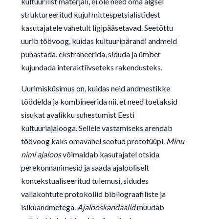
kultuurilist materjali, ei ole need oma algsel
struktureeritud kujul mittespetsialistidest
kasutajatele vahetult ligipääsetavad. Seetõttu
uurib töövoog, kuidas kultuuripärandi andmeid
puhastada, ekstraheerida, siduda ja ümber
kujundada interaktiivseteks rakendusteks.
Uurimisküsimus on, kuidas neid andmestikke
töödelda ja kombineerida nii, et need toetaksid
sisukat avalikku suhestumist Eesti
kultuuriajalooga. Sellele vastamiseks arendab
töövoog kaks omavahel seotud prototüüpi.
Minu
nimi ajaloos
võimaldab kasutajatel otsida
perekonnanimesid ja saada ajalooliselt
kontekstualiseeritud tulemusi, sidudes
vallakohtute protokollid bibliograafiliste ja
isikuandmetega.
Ajalooskandaalid
muudab