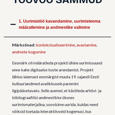
1. Uurimistöö kavandamine, uurimisteema
määratlemine ja andmestike valimine
Märksõnad:
kontekstualiseerimine
,
avastamine
,
andmete kogumine
Eesmärk oli määratleda projekti ühine uurimissuund
enne kahe digitaalse toote arendamist. Projekt
lähtus laiemast eesmärgist muuta 19. sajandi Eesti
kultuuriandmed avalikkusele paremini
ligipääsetavaks. Selle asemel, et käsitleda arhiivi- ja
bibliograafilisi andmestikke üksnes
uurimismaterjalina, soovisime uurida, kuidas need
võiksid toetada interaktiivseid kogemusi, kus