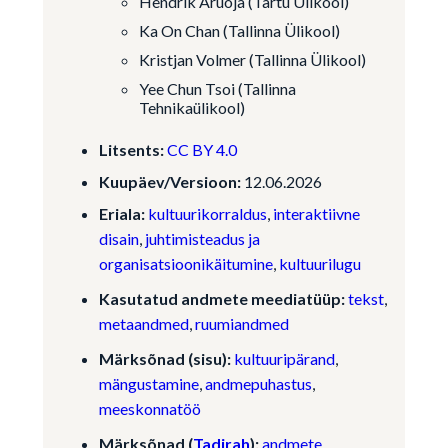
Hendrik Aruoja (Tartu Ülikool)
Ka On Chan (Tallinna Ülikool)
Kristjan Volmer (Tallinna Ülikool)
Yee Chun Tsoi (Tallinna
Tehnikaülikool)
Litsents:
CC BY 4.0
Kuupäev/Versioon:
12.06.2026
Eriala:
kultuurikorraldus
,
interaktiivne
disain
,
juhtimisteadus ja
organisatsioonikäitumine
,
kultuurilugu
Kasutatud andmete meediatüüp:
tekst
,
metaandmed
,
ruumiandmed
Märksõnad (sisu):
kultuuripärand
,
mängustamine
,
andmepuhastus
,
meeskonnatöö
Märksõnad (
Tadirah
):
andmete