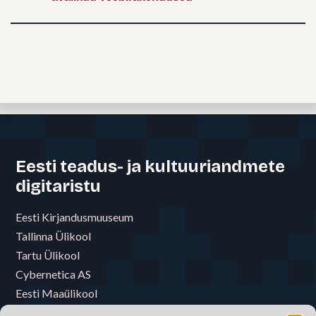
Eesti teadus- ja kultuuriandmete
digitaristu
Eesti Kirjandusmuuseum
Tallinna Ülikool
Tartu Ülikool
Cybernetica AS
Eesti Maaülikool
Eesti Muusika- ja Teatriakadeemia