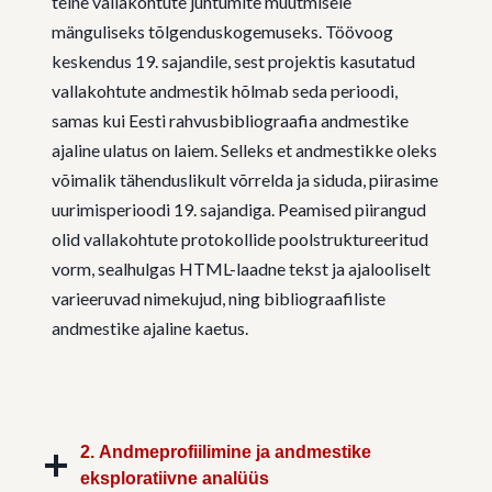
teine vallakohtute juhtumite muutmisele
mänguliseks tõlgenduskogemuseks. Töövoog
keskendus 19. sajandile, sest projektis kasutatud
vallakohtute andmestik hõlmab seda perioodi,
samas kui Eesti rahvusbibliograafia andmestike
ajaline ulatus on laiem. Selleks et andmestikke oleks
võimalik tähenduslikult võrrelda ja siduda, piirasime
uurimisperioodi 19. sajandiga. Peamised piirangud
olid vallakohtute protokollide poolstruktureeritud
vorm, sealhulgas HTML-laadne tekst ja ajalooliselt
varieeruvad nimekujud, ning bibliograafiliste
andmestike ajaline kaetus.
2. Andmeprofiilimine ja andmestike
eksploratiivne analüüs