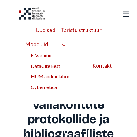
Liigu
sisu
juurde
Uudised
Taristu struktuur
HUMAL
>
Töövood
>
Mineviku elud Eesti kultuuriandmetes: 19.
sajandi vallakohtute protokollide ja bibliograafiliste andmete
Moodulid
põhjal interaktiivsete rakenduste arendamine
E-Varamu
Mineviku elud Eesti
Kontakt
DataCite Eesti
kultuuriandmetes:
HUM andmelabor
19. sajandi
Cybernetica
vallakohtute
protokollide ja
bibliograafiliste