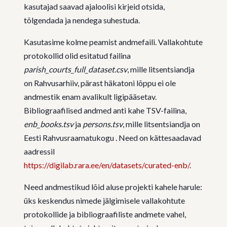
kasutajad saavad ajaloolisi kirjeid otsida,
tõlgendada ja nendega suhestuda.
Kasutasime kolme peamist andmefaili. Vallakohtute
protokollid olid esitatud failina
parish_courts_full_dataset.csv
, mille litsentsiandja
on Rahvusarhiiv, pärast häkatoni lõppu ei ole
andmestik enam avalikult ligipääsetav.
Bibliograafilised andmed anti kahe TSV-failina,
enb_books.tsv
ja
persons.tsv
, mille litsentsiandja on
Eesti Rahvusraamatukogu . Need on kättesaadavad
aadressil
https://digilab.rara.ee/en/datasets/curated-enb/
.
Need andmestikud lõid aluse projekti kahele harule:
üks keskendus nimede jälgimisele vallakohtute
protokollide ja bibliograafiliste andmete vahel,