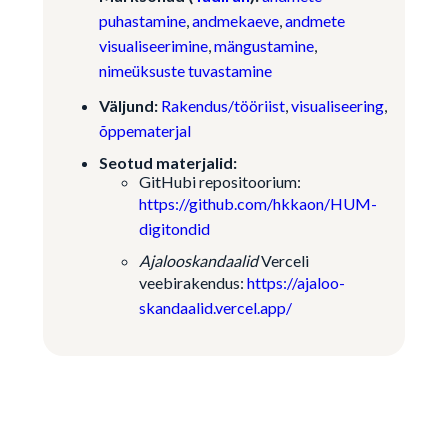
puhastamine
,
andmekaeve
,
andmete
visualiseerimine
,
mängustamine
,
nimeüksuste tuvastamine
Väljund:
Rakendus/tööriist
,
visualiseering
,
õppematerjal
Seotud materjalid:
GitHubi repositoorium:
https://github.com/hkkaon/HUM-
digitondid
Ajalooskandaalid
Verceli
veebirakendus:
https://ajaloo-
skandaalid.vercel.app/