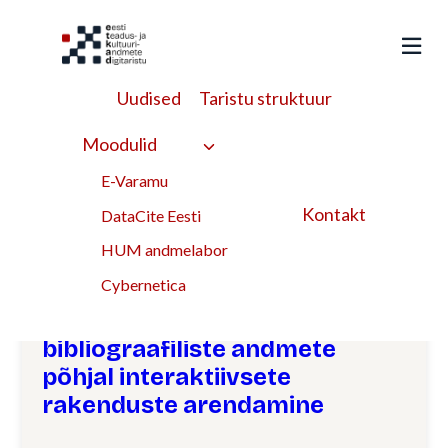
Liigu
sisu
juurde
Uudised
Taristu struktuur
loomine
Moodulid
E-Varamu
märksõna
Kontakt
DataCite Eesti
HUM andmelabor
Mineviku elud Eesti
Cybernetica
kultuuriandmetes: 19. sajandi
vallakohtute protokollide ja
bibliograafiliste andmete
põhjal interaktiivsete
rakenduste arendamine