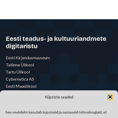
Eesti teadus- ja kultuuriandmete
digitaristu
Eesti Kirjandusmuuseum
Tallinna Ülikool
Tartu Ülikool
Cybernetica AS
Eesti Maaülikool
Eesti Muusika- ja Teatriakadeemia
Küpsiste seaded
Eesti Raamatukoguvõrgu Konsortsium
Eesti Rahva Muuseum
See veebileht kasutab küpsiseid ja sarnaseid tehnoloogiaid, et
E-riigi Akadeemia Sihtasutus