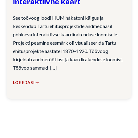
interaktiivne kaart
See töövoog loodi HUM häkatoni käigus ja
keskendub Tartu ehitusprojektide andmebaasil
põhineva interaktiivse kaardirakenduse loomisele.
Projekti peamine eesmärk oli visualiseerida Tartu
ehitusprojekte aastatel 1870–1920. Töövoog
kirjeldab andmetöötlust ja kaardirakenduse loomist.
Töövoo sammud
LOE EDASI ➞