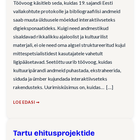
Töövoog käsitleb seda, kuidas 19. sajandi Eesti
vallakohtute protokolle ja bibliograafilisi andmeid
saab muuta üldsusele mõeldud interaktiivseteks
digieksponaatideks. Kuigi need andmestikud
sisaldavad rikkalikku ajaloolist ja kultuurilist
materjali, ei ole need oma algsel struktureeritud kujul
mittespetsialistidest kasutajatele vahetult
ligipääsetavad. Seetõttu uurib töövoog, kuidas
kultuuripärandi andmeid puhastada, ekstraheerida,
siduda ja ümber kujundada interaktiivseteks
rakendusteks. Uurimisküsimus on, kuidas…
LOE EDASI ➞
Tartu ehitusprojektide