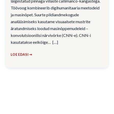
läigestatud pinnaga villaste callimanco-kangastega.
Töövoog kombineerib digihumanitaaria meetodeid
ja masinõpet. Suurte pildiandmekogude
analüüsimiseks kasutame visuaalsete mustrite
äratundmiseks loodud masinõppemudeleid –
konvolutsioonilisi närvivõrke (CNN-e). CNN-i
kasutatakse eelkõige…
LOE EDASI ➞