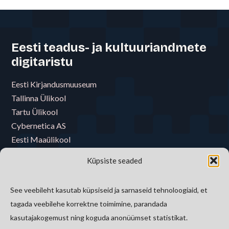
Eesti teadus- ja kultuuriandmete
digitaristu
Eesti Kirjandusmuuseum
Tallinna Ülikool
Tartu Ülikool
Cybernetica AS
Eesti Maaülikool
Eesti Muusika- ja Teatriakadeemia
Küpsiste seaded
Eesti Raamatukoguvõrgu Konsortsium
Eesti Rahva Muuseum
See veebileht kasutab küpsiseid ja sarnaseid tehnoloogiaid, et
E-riigi Akadeemia Sihtasutus
tagada veebilehe korrektne toimimine, parandada
Tallinna Tehnikaülikool
kasutajakogemust ning koguda anonüümset statistikat.