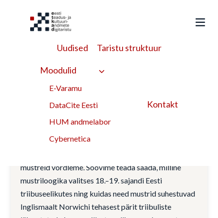
Liigu
sisu
juurde
Uudised
Taristu struktuur
etnoloogia
Moodulid
E-Varamu
eriala
Kontakt
DataCite Eesti
HUM andmelabor
Triibuseelikute mustrianalüüs
Cybernetica
See töövoog kirjeldab, kuidas masinõppe toel piltide
mustreid võrdleme. Soovime teada saada, milline
mustriloogika valitses 18.–19. sajandi Eesti
triibuseelikutes ning kuidas need mustrid suhestuvad
Inglismaalt Norwichi tehasest pärit triibuliste