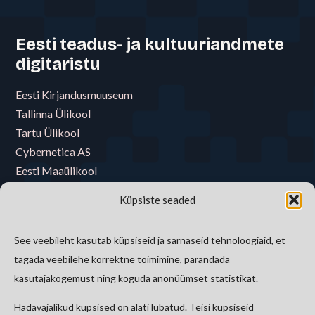
Eesti teadus- ja kultuuriandmete
digitaristu
Eesti Kirjandusmuuseum
Tallinna Ülikool
Tartu Ülikool
Cybernetica AS
Eesti Maaülikool
Eesti Muusika- ja Teatriakadeemia
Küpsiste seaded
Eesti Raamatukoguvõrgu Konsortsium
Eesti Rahva Muuseum
See veebileht kasutab küpsiseid ja sarnaseid tehnoloogiaid, et
E-riigi Akadeemia Sihtasutus
tagada veebilehe korrektne toimimine, parandada
Tallinna Tehnikaülikool
kasutajakogemust ning koguda anonüümset statistikat.
Hädavajalikud küpsised on alati lubatud. Teisi küpsiseid