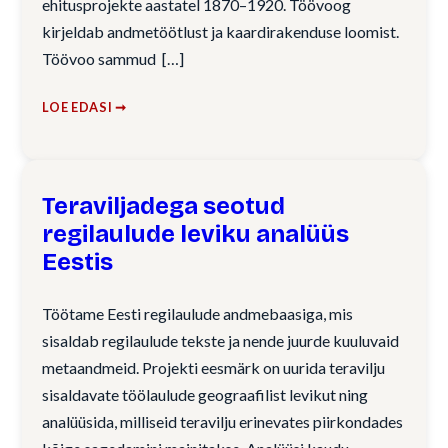
ehitusprojekte aastatel 1870–1920. Töövoog
kirjeldab andmetöötlust ja kaardirakenduse loomist.
Töövoo sammud
LOE EDASI ➞
Teraviljadega seotud
regilaulude leviku analüüs
Eestis
Töötame Eesti regilaulude andmebaasiga, mis
sisaldab regilaulude tekste ja nende juurde kuuluvaid
metaandmeid. Projekti eesmärk on uurida teravilju
sisaldavate töölaulude geograafilist levikut ning
analüüsida, milliseid teravilju erinevates piirkondades