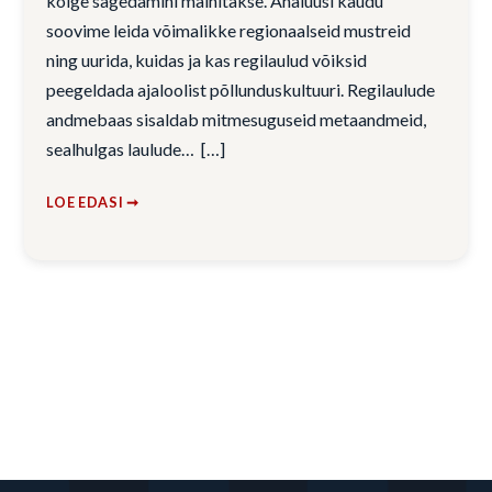
kõige sagedamini mainitakse. Analüüsi kaudu
soovime leida võimalikke regionaalseid mustreid
ning uurida, kuidas ja kas regilaulud võiksid
peegeldada ajaloolist põllunduskultuuri. Regilaulude
andmebaas sisaldab mitmesuguseid metaandmeid,
sealhulgas laulude…
LOE EDASI ➞