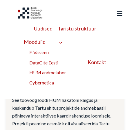
Liigu
sisu
juurde
Uudised
Taristu struktuur
programmeerimine
Moodulid
E-Varamu
märksõna
Kontakt
DataCite Eesti
HUM andmelabor
Tartu ehitusprojektide
Cybernetica
interaktiivne kaart
See töövoog loodi HUM häkatoni käigus ja
keskendub Tartu ehitusprojektide andmebaasil
põhineva interaktiivse kaardirakenduse loomisele.
Projekti peamine eesmärk oli visualiseerida Tartu