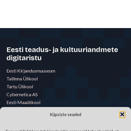
Eesti teadus- ja kultuuriandmete
digitaristu
Eesti Kirjandusmuuseum
Tallinna Ülikool
Tartu Ülikool
Cybernetica AS
Eesti Maaülikool
Eesti Muusika- ja Teatriakadeemia
Küpsiste seaded
Eesti Raamatukoguvõrgu Konsortsium
Eesti Rahva Muuseum