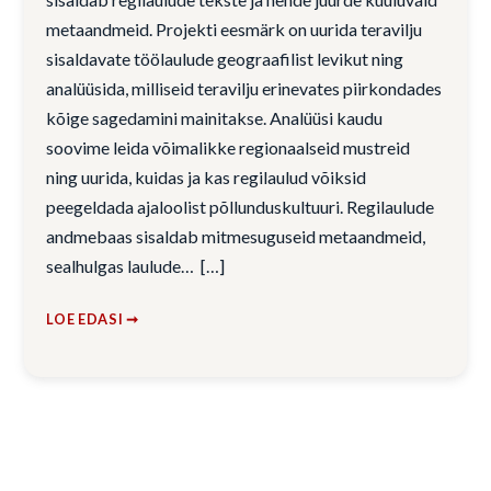
metaandmeid. Projekti eesmärk on uurida teravilju
sisaldavate töölaulude geograafilist levikut ning
analüüsida, milliseid teravilju erinevates piirkondades
kõige sagedamini mainitakse. Analüüsi kaudu
soovime leida võimalikke regionaalseid mustreid
ning uurida, kuidas ja kas regilaulud võiksid
peegeldada ajaloolist põllunduskultuuri. Regilaulude
andmebaas sisaldab mitmesuguseid metaandmeid,
sealhulgas laulude…
LOE EDASI ➞