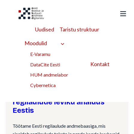
Liigu
sisu
juurde
Uudised
Taristu struktuur
andmete graafiline
Moodulid
kujutamine
E-Varamu
Kontakt
DataCite Eesti
märksõna
HUM andmelabor
Cybernetica
Teraviljadega seotud
regilaulude leviku analüüs
Eestis
Töötame Eesti regilaulude andmebaasiga, mis
sisaldab regilaulude tekste ja nende juurde kuuluvaid