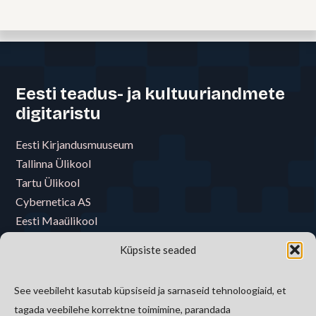
Eesti teadus- ja kultuuriandmete
digitaristu
Eesti Kirjandusmuuseum
Tallinna Ülikool
Tartu Ülikool
Cybernetica AS
Eesti Maaülikool
Eesti Muusika- ja Teatriakadeemia
Küpsiste seaded
Eesti Raamatukoguvõrgu Konsortsium
Eesti Rahva Muuseum
See veebileht kasutab küpsiseid ja sarnaseid tehnoloogiaid, et
E-riigi Akadeemia Sihtasutus
tagada veebilehe korrektne toimimine, parandada
Tallinna Tehnikaülikool