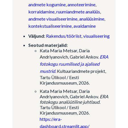
andmete kogumine
,
annoteerimine
,
korraldamine
,
ruumiandmete analüüs
,
andmete visualiseerimine
,
analüüsimine
,
kontekstualiseerimine
,
avaldamine
Väljund:
Rakendus/tööriist
,
visualiseering
Seotud materjalid:
Kata Maria Metsar, Daria
Andriyanovich, Gabriel Ankov.
ERA
fotokogu ruumilised ja ajalised
mustrid.
Kultuuriandmete projekt,
Tartu Ülikool / Eesti
Kirjandusmuuseum, 2026.
Kata Maria Metsar, Daria
Andriyanovich, Gabriel Ankov.
ERA
fotokogu analüütiline juhtlaud.
Tartu Ülikool / Eesti
Kirjandusmuuseum, 2026.
https://era-
dashboard.streamlit.app/