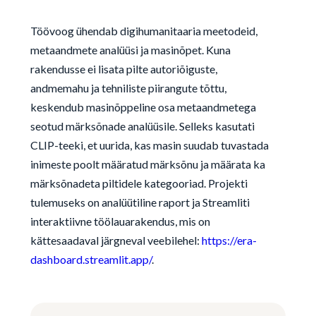
Töövoog ühendab digihumanitaaria meetodeid,
metaandmete analüüsi ja masinõpet. Kuna
rakendusse ei lisata pilte autoriõiguste,
andmemahu ja tehniliste piirangute tõttu,
keskendub masinõppeline osa metaandmetega
seotud märksõnade analüüsile. Selleks kasutati
CLIP-teeki, et uurida, kas masin suudab tuvastada
inimeste poolt määratud märksõnu ja määrata ka
märksõnadeta piltidele kategooriad. Projekti
tulemuseks on analüütiline raport ja Streamliti
interaktiivne töölauarakendus, mis on
kättesaadaval järgneval veebilehel:
https://era-
dashboard.streamlit.app/
.