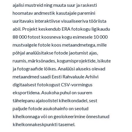
ajalisi mustreid ning muuta suur ja raskesti
hoomatav andmestik kasutajale paremini
uuritavaks interaktiivse visualiseeriva tööriista
abil. Projekt keskendub ERA fotokogu ligikaudu
88 000 fotost koosneva kogu esimesele 10 000
mustvalgele fotole koos metaandmetega, mille
põhjal analüüsitakse fotode jaotumist ajas,
ruumis, märksõnades, kogumisprojektide, isikute
ja fotograafide lõikes. Analüüsi aluseks olevad
metaandmed saadi Eesti Rahvaluule Arhiivi
digitaalsest fotokogust CSV-vormingus
eksportidena. Asukoha puhul on suurem
tähelepanu ajaloolistel kihelkondadel, sest
paljude fotode asukohainfo on seotud
kihelkonnaga või on geolokeerimine õnnestunud
kihelkonnakeskpunkti tasemel.