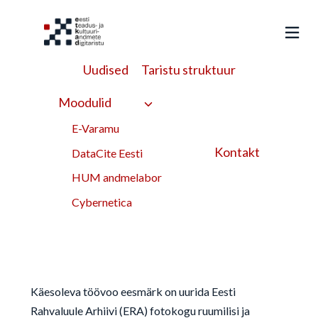
Liigu
sisu
juurde
Uudised
Taristu struktuur
HUMAL
>
Töövood
>
ERA fotoarhiivi ruumilised ja ajalised
mustrid
Moodulid
ERA fotoarhiivi
E-Varamu
Kontakt
ruumilised ja ajalised
DataCite Eesti
HUM andmelabor
mustrid
Cybernetica
Käesoleva töövoo eesmärk on uurida Eesti
Rahvaluule Arhiivi (ERA) fotokogu ruumilisi ja