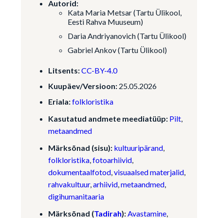
Autorid:
Kata Maria Metsar (Tartu Ülikool,
Eesti Rahva Muuseum)
Daria Andriyanovich (Tartu Ülikool)
Gabriel Ankov (Tartu Ülikool)
Litsents:
CC-BY-4.0
Kuupäev/Versioon:
25.05.2026
Eriala:
folkloristika
Kasutatud andmete meediatüüp:
Pilt
,
metaandmed
Märksõnad (sisu):
kultuuripärand
,
folkloristika
,
fotoarhiivid
,
dokumentaalfotod
,
visuaalsed materjalid
,
rahvakultuur
,
arhiivid
,
metaandmed
,
digihumanitaaria
Märksõnad (
Tadirah
):
Avastamine
,