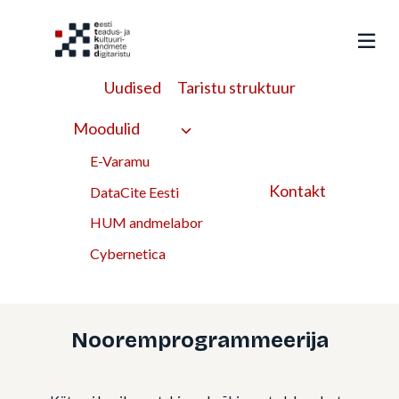
Liigu
sisu
juurde
Uudised
Taristu struktuur
Kätryn Varkel
Moodulid
E-Varamu
Kontakt
DataCite Eesti
HUM andmelabor
Cybernetica
CYBERNETICA
Nooremprogrammeerija