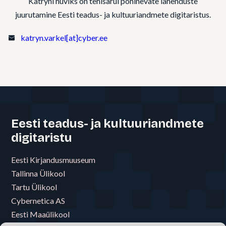
Kätryni huviks on tehisarul põhinevate lahenduste
juurutamine Eesti teadus- ja kultuuriandmete digitaristus.
katryn.varkel[at]cyber.ee
Eesti teadus- ja kultuuriandmete
digitaristu
Eesti Kirjandusmuuseum
Tallinna Ülikool
Tartu Ülikool
Cybernetica AS
Eesti Maaülikool